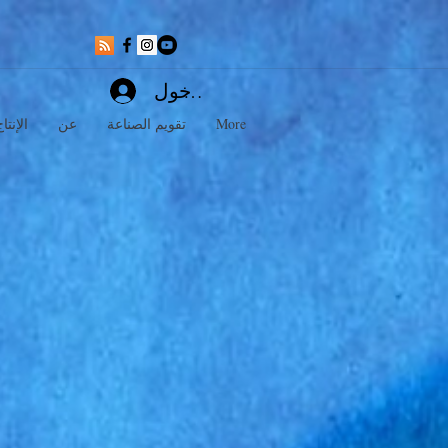
تسجيل الدخول
More
تقويم الصناعة
عن
C4You الإنتا