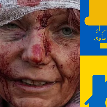
ر أو
مأوى