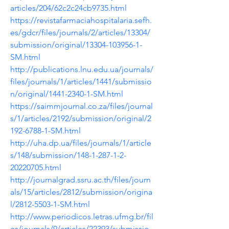
articles/204/62c2c24cb9735.html
https://revistafarmaciahospitalaria.sefh.
es/gdcr/files/journals/2/articles/13304/
submission/original/13304-103956-1-
SM.html
http://publications.lnu.edu.ua/journals/
files/journals/1/articles/1441/submissio
n/original/1441-2340-1-SM.html
https://saimmjournal.co.za/files/journal
s/1/articles/2192/submission/original/2
192-6788-1-SM.html
http://uha.dp.ua/files/journals/1/article
s/148/submission/148-1-287-1-2-
20220705.html
http://journalgrad.ssru.ac.th/files/journ
als/15/articles/2812/submission/origina
l/2812-5503-1-SM.html
http://www.periodicos.letras.ufmg.br/fil
es/journals/9/articles/22393/submissio