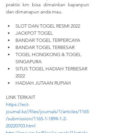
praktis krn bisa dimainkan kapanpun 
dan dimanapun anda mau.
SLOT DAN TOGEL RESMI 2022
JACKPOT TOGEL
BANDAR TOGEL TERPERCAYA
BANDAR TOGEL TERBESAR
TOGEL HONGKONG & TOGEL 
SINGAPURA
SITUS TOGEL HADIAH TERBESAR 
2022
HADIAH JUTAAN RUPIAH
LINK TERKAIT
https://ect-
journal.kz//files/journals/1/articles/1165
/submission/1165-1-1894-1-2-
20220703.html
http://cpc.icp.kz/files/journals/1/article